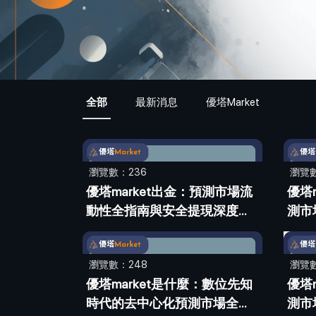
全部
最新消息
優塔Market
瀏覽數：236
瀏覽數
優塔market出金：預測市場流
優塔
動性全指南與安全提現深度解
測市
析
略
瀏覽數：248
瀏覽數
優塔market是什麼：數位先知
優塔
時代的去中心化預測市場全解
測市