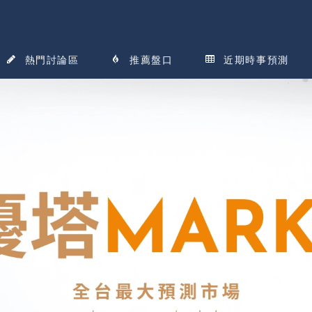
熱門討論區
推薦盤口
近期時事預測