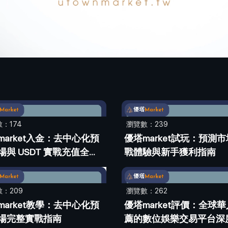
：174
瀏覽數：239
market入金：去中心化預
優塔market試玩：預測
場與 USDT 實戰充值全攻
戰體驗與新手獲利指南
：209
瀏覽數：262
market教學：去中心化預
優塔market評價：全球
場完整實戰指南
薦的數位娛樂交易平台深