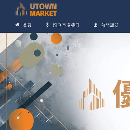
首頁
預測市場盤口
熱門話題